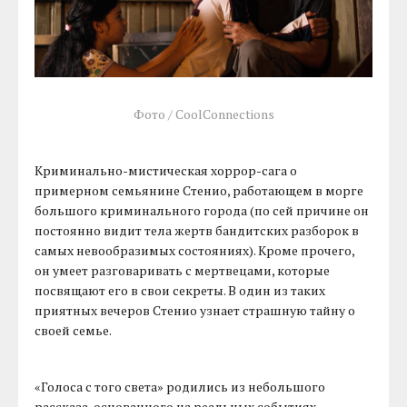
Фото / CoolConnections
Криминально-мистическая хоррор-сага о
примерном семьянине Стенио, работающем в морге
большого криминального города (по сей причине он
постоянно видит тела жертв бандитских разборок в
самых невообразимых состояниях). Кроме прочего,
он умеет разговаривать с мертвецами, которые
посвящают его в свои секреты. В один из таких
приятных вечеров Стенио узнает страшную тайну о
своей семье.
«Голоса с того света» родились из небольшого
рассказа, основанного на реальных событиях —