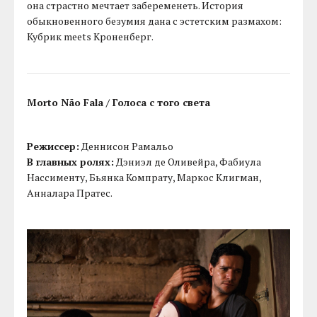
она страстно мечтает забеременеть. История
обыкновенного безумия дана с эстетским размахом:
Кубрик meets Кроненберг.
Morto Não Fala / Голоса с того света
Режиссер:
Деннисон Рамальо
В главных ролях:
Дэниэл де Оливейра, Фабиула
Нассименту, Бьянка Компрату, Маркос Клигман,
Анналара Пратес.