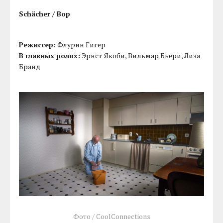
Schächer / Вор
Режиссер:
Флурин Гигер
В главных ролях:
Эрнст Якоби, Вильмар Бьери, Лиза
Бранд
Фото / CoolConnections