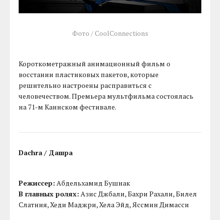
Фото / CoolConnections
Короткометражный анимационный фильм о
восстании пластиковых пакетов, которые
решительно настроены расправиться с
человечеством. Премьера мультфильма состоялась
на 71-м Каннском фестивале.
Dachra / Дашра
Режиссер:
Абдельхамид Бушнак
В главных ролях:
Азис Джбали, Бахри Рахали, Билел
Слатния, Хеди Маджри, Хела Эйд, Яссмин Димасси