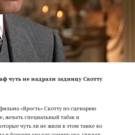
Баф чуть не надрали задницу Скотту
 фильма «Ярость» Скотту по сценарию
е, жевать специальный табак и
оторые чуть ли не жили в этом танке во
 и берегли его как зеницу ока, увидев