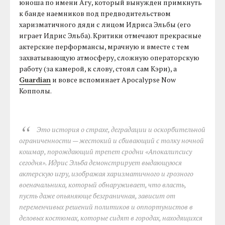
юноша по имени Агу, который вынужден примкнуть
к банде наемников под предводительством
харизматичного дяди с лицом Идриса Эльбы (его
играет Идрис Эльба). Критики отмечают прекрасные
актерские перформансы, мрачную и вместе с тем
захватывающую атмосферу, сложную операторскую
работу (за камерой, к слову, стоял сам Кэри), а
Guardian
и вовсе вспоминает Apocalypse Now
Копполы.
Это история о страхе, деградации и оскорбительной
ограниченности — жестокий и сбивающий с толку ночной
кошмар, порождающий трепет сродни «Апокалипсису
сегодня». Идрис Эльба демонстрирует выдающуюся
актерскую игру, изображая харизматичного и грозного
военачальника, который обнаруживает, что власть,
пусть даже опьяняюще безграничная, зависит от
переменчивых решений политиков и оппортунистов в
деловых костюмах, которые сидят в городах, находящихся