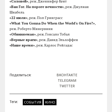
«Соловей»
, реж. Дженнифер Кент
«Ван Гог. На пороге вечности»
, реж. Джулиан
Шнабель
«22 июля»
, реж. Пол Гринграсс
«What You Gonna Do When the World's On Fire?»
,
реж. Роберто Минервини
«Обвиняемая»
, реж. Гонсало Тобал
«Верные враги»
, реж. Давид Эльхоффен
«Наше время»
, реж. Карлос Рейгадас
Поделиться:
ВКОНТАКТЕ
TELEGRAM
TWITTER
Теги:
СОБЫТИЯ
КИНО