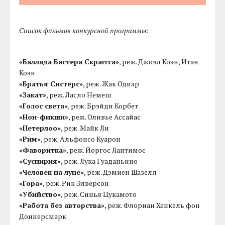
Список фильмов конкурсной программы:
«Баллада Бастера Скраггса»
, реж. Джоэл Коэн, Итан
Коэн
«Братья Систерс»
, реж. Жак Одиар
«Закат»
, реж. Ласло Немеш
«Голос света»
, реж. Брэйди Корбет
«Нон-фикшн»
, реж. Оливье Ассайас
«Петерлоо»
, реж. Майк Ли
«Рим»
, реж. Альфонсо Куарон
«Фаворитка»
, реж. Йоргос Лантимос
«Суспирия»
, реж. Лука Гуаданьино
«Человек на луне»
, реж. Дэмиен Шазелл
«Гора»
, реж. Рик Элверсон
«Убийство»
, реж. Синья Цукамото
«Работа без авторства»
, реж. Флориан Хенкель фон
Доннерсмарк