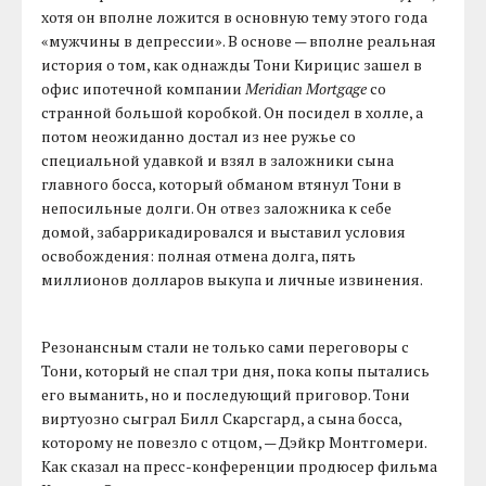
хотя он вполне ложится в основную тему этого года
«мужчины в депрессии». В основе — вполне реальная
история о том, как однажды Тони Кирицис зашел в
офис ипотечной компании
Meridian Mortgage
со
странной большой коробкой. Он посидел в холле, а
потом неожиданно достал из нее ружье со
специальной удавкой и взял в заложники сына
главного босса, который обманом втянул Тони в
непосильные долги. Он отвез заложника к себе
домой, забаррикадировался и выставил условия
освобождения: полная отмена долга, пять
миллионов долларов выкупа и личные извинения.
Резонансным стали не только сами переговоры с
Тони, который не спал три дня, пока копы пытались
его выманить, но и последующий приговор. Тони
виртуозно сыграл Билл Скарсгард, а сына босса,
которому не повезло с отцом, — Дэйкр Монтгомери.
Как сказал на пресс-конференции продюсер фильма