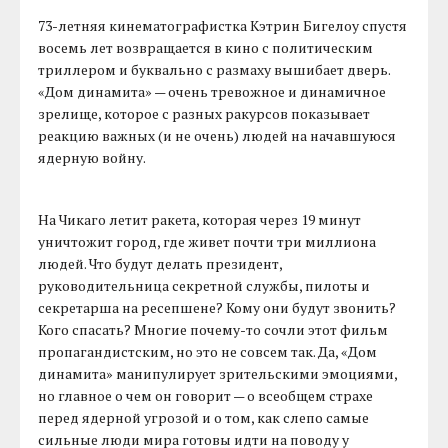
73-летняя кинематографистка Кэтрин Бигелоу спустя
восемь лет возвращается в кино с политическим
триллером и буквально с размаху вышибает дверь.
«Дом динамита» — очень тревожное и динамичное
зрелище, которое с разных ракурсов показывает
реакцию важных (и не очень) людей на начавшуюся
ядерную войну.
На Чикаго летит ракета, которая через 19 минут
уничтожит город, где живет почти три миллиона
людей. Что будут делать президент,
руководительница секретной службы, пилоты и
секретарша на ресепшене? Кому они будут звонить?
Кого спасать? Многие почему-то сочли этот фильм
пропагандистским, но это не совсем так. Да, «Дом
динамита» манипулирует зрительскими эмоциями,
но главное о чем он говорит — о всеобщем страхе
перед ядерной угрозой и о том, как слепо самые
сильные люди мира готовы идти на поводу у