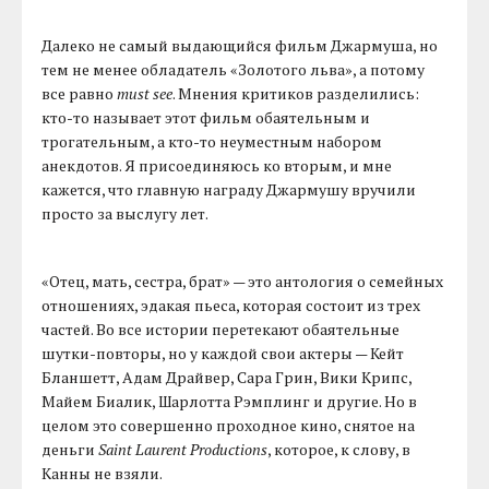
Далеко не самый выдающийся фильм Джармуша, но
тем не менее обладатель «Золотого льва», а потому
все равно
must see
. Мнения критиков разделились:
кто-то называет этот фильм обаятельным и
трогательным, а кто-то неуместным набором
анекдотов. Я присоединяюсь ко вторым, и мне
кажется, что главную награду Джармушу вручили
просто за выслугу лет.
«Отец, мать, сестра, брат» — это антология о семейных
отношениях, эдакая пьеса, которая состоит из трех
частей. Во все истории перетекают обаятельные
шутки-повторы, но у каждой свои актеры — Кейт
Бланшетт, Адам Драйвер, Сара Грин, Вики Крипс,
Майем Биалик, Шарлотта Рэмплинг и другие. Но в
целом это совершенно проходное кино, снятое на
деньги
Saint Laurent Productions
, которое, к слову, в
Канны не взяли.