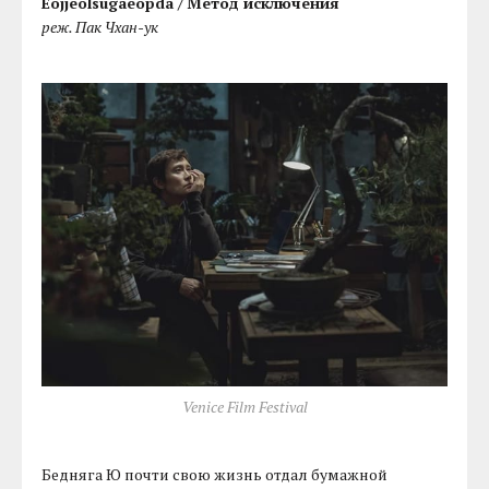
Eojjeolsugaeopda /
Метод исключения
реж. Пак Чхан-ук
Venice Film Festival
Бедняга Ю почти свою жизнь отдал бумажной