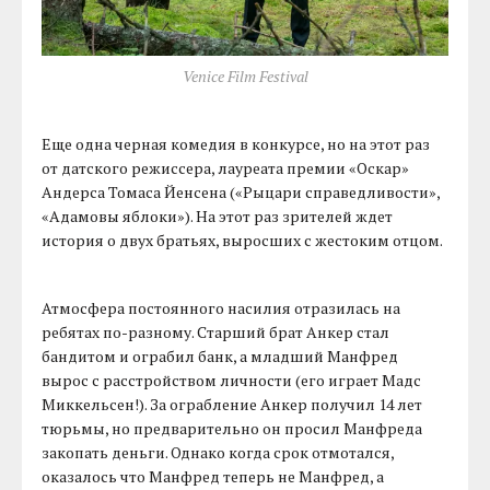
Venice Film Festival
Еще одна черная комедия в конкурсе, но на этот раз
от датского режиссера, лауреата премии «Оскар»
Андерса Томаса Йенсена («Рыцари справедливости»,
«Адамовы яблоки»). На этот раз зрителей ждет
история о двух братьях, выросших с жестоким отцом.
Атмосфера постоянного насилия отразилась на
ребятах по-разному. Старший брат Анкер стал
бандитом и ограбил банк, а младший Манфред
вырос с расстройством личности (его играет Мадс
Миккельсен!). За ограбление Анкер получил 14 лет
тюрьмы, но предварительно он просил Манфреда
закопать деньги. Однако когда срок отмотался,
оказалось что Манфред теперь не Манфред, а