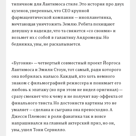
типичном для Лантимоса стиле. Это история про двух
кузенов, уверенных, что СЕО крупной
фармацевтической компании — инопланетянка,
мечтающая уничтожить Землю. Ребята похищают
девушку в надежде, что та свяжется «со своими» и
возьмет их с собой в галактику Андромеды. Но
бедняжка, увы, не раскалывается.
«Бугония» — четвертый совместный проект Йоргоса
Лантимоса и Эмили Стоун, тот самый, ради которого
она побрилась налысо. Каждый, кто хоть немного
знаком с фильмографией режиссера и понимает его
любовь к эпатажу (но при этом не видел оригинал) —
сразу смекнет что к чему и не получит вау-эффекта от
финального твиста. Но достоинств картины это не
умаляет — сделана и сыграна она превосходно. А
Джесси Племонс в роли фанатика так и вовсе
напрашивался на главный актерский приз, но он,
увы, ушел Тони Сервилло.