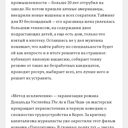
промышленности — больше 20 лет оттрубил на
заводе. Но потом пришли алчные американцы,
внедрили новые машины и всех сократили. Тайминг
для Ю беспощадный — его красавица жена увлеклась
большим теннисом, на содержании двое
подрастающих детей, а еще есть дом, только что
взятый в ипотеку. Оставшись не у дел мужчина
понимает, что найти работу по специальности будет
ой как непросто и в итоге решается на страшное:
публикует липовую вакансию, собирает тонну
резюме от таких же безработных кандидатов,
проводит ресерч, выбирает всех, кто лучше него и
решает их устранить.
«Метод исключения» — экранизация романа
Дональда Уэстлейка
The Ax
и Пак Чхан-ук мастерски
превращает первоисточник в черную комедию о
сложностях трудоустройства в Корее. За критику
капитализма журналисты уже окрестили этот фильм
новыми «Паразитами». В главных ролях тут — звезда