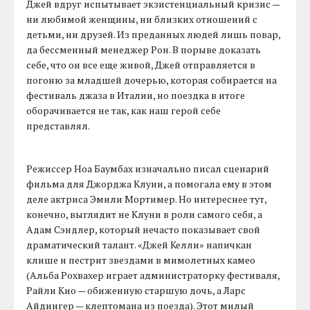
Джей вдруг испытывает экзистенциальный кризис —
ни любимой женщины, ни близких отношений с
детьми, ни друзей. Из преданных людей лишь повар,
да бессменный менеджер Рон. В порыве доказать
себе, что он все еще живой, Джей отправляется в
погоню за младшей дочерью, которая собирается на
фестиваль джаза в Италии, но поездка в итоге
оборачивается не так, как наш герой себе
представлял.
Режиссер Ноа Баумбах изначально писал сценарий
фильма для Джорджа Клуни, а помогала ему в этом
деле актриса Эмили Мортимер. Но интереснее тут,
конечно, выглядит не Клуни в роли самого себя, а
Адам Сэндлер, который нечасто показывает свой
драматический талант. «Джей Келли» напичкан
клише и пестрит звездами в мимолетных камео
(Альба Рохвахер играет администраторку фестиваля,
Райли Кио — обиженную старшую дочь, а Ларс
Айдингер — клептомана из поезда). Этот милый