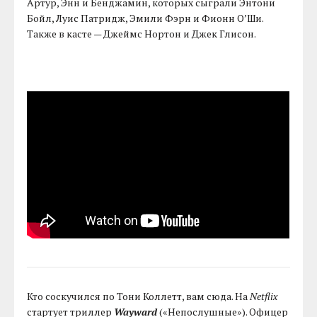
Артур, Энн и Бенджамин, которых сыграли Энтони
Бойл, Луис Патридж, Эмили Фэрн и Фионн О’Ши.
Также в касте — Джеймс Нортон и Джек Глисон.
Кто соскучился по Тони Коллетт, вам сюда. На
Netflix
стартует триллер
Wayward
(«Непослушные»). Офицер