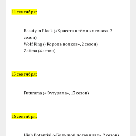
11 сентября:
Beauty in Black («Красота в тёмных тонах», 2
сезон)
Wolf King («Король волков», 2 сезон)
Zatima (4 сезон)
15 сентября:
Futurama («Футурама», 13 сезон)
16 сентября:
High Potential («Большой потенциал», 2 сезон)