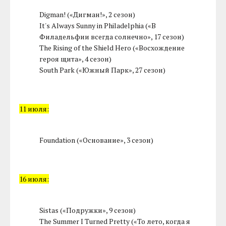
Digman! («Дигман!», 2 сезон)
It's Always Sunny in Philadelphia («В
Филадельфии всегда солнечно», 17 сезон)
The Rising of the Shield Hero («Восхождение
героя щита», 4 сезон)
South Park («Южный Парк», 27 сезон)
11 июля:
Foundation («Основание», 3 сезон)
16 июля:
Sistas («Подружки», 9 сезон)
The Summer I Turned Pretty («То лето, когда я