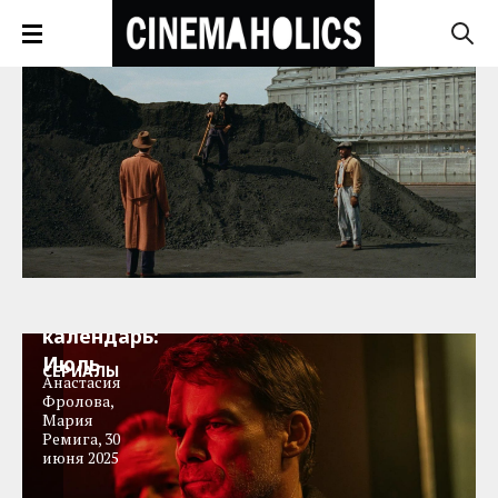
ТВ-
календарь:
Июль
СЕРИАЛЫ
Анастасия
Фролова
,
Мария
Ремига
,
30
июня 2025