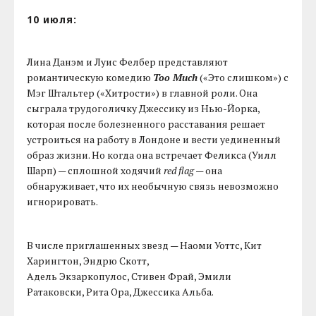
10 июля:
Лина Данэм и Луис Фелбер представляют
романтическую комедию
Too Much
(«Это слишком») с
Мэг Штальтер («Хитрости») в главной роли. Она
сыграла трудоголичку Джессику из Нью-Йорка,
которая после болезненного расставания решает
устроиться на работу в Лондоне и вести уединенный
образ жизни. Но когда она встречает Феликса (Уилл
Шарп) — сплошной ходячий
red flag
— она
обнаруживает, что их необычную связь невозможно
игнорировать.
В числе приглашенных звезд — Наоми Уоттс, Кит
Харингтон, Эндрю Скотт,
Адель Экзаркопулос, Стивен Фрай, Эмили
Ратаковски, Рита Ора, Джессика Альба.