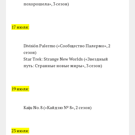
похорошела», 3 сезон)
17 июля:
División Palermo («Сообщество Палермо», 2
сезон)
Star Trek: Strange New Worlds («Звездный
путь: Странные новые миры», 3 сезон)
19 июля:
Kaiju No. 8 («Кайдзю № 8», 2 сезон)
23 июля: