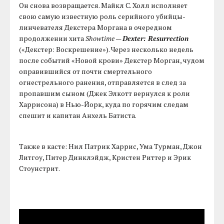
Он снова возвращается. Майкл С. Холл исполняет
свою самую известную роль серийного убийцы-
линчевателя Декстера Моргана в очередном
продолжении хита
Showtime
—
Dexter: Resurrection
(«Декстер: Воскрешение»). Через несколько недель
после событий «Новой крови» Декстер Морган, чудом
оправившийся от почти смертельного
огнестрельного ранения, отправляется в след за
пропавшим сыном (Джек Элкотт вернулся к роли
Харрисона) в Нью-Йорк, куда по горячим следам
спешит и капитан Анхель Батиста.
Также в касте: Нил Патрик Харрис, Ума Турман, Джон
Литгоу, Питер Динклэйдж, Кристен Риттер и Эрик
Стоунстрит.