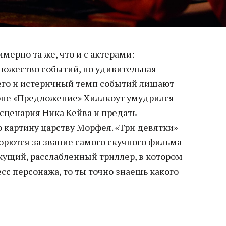
мерно та же, что и с актерами:
ножество событий, но удивительная
его и истеричный темп событий лишают
ерне «Предложение» Хиллкоут умудрился
 сценария Ника Кейва и предать
картину царству Морфея. «Три девятки»
борются за звание самого скучного фильма
екущий, расслабленный триллер, в котором
сс персонажа, то ты точно знаешь какого