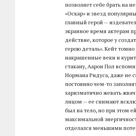
позволяет себе брать на 
«Оскар» и звезд популярны
главный герой — издевател
экранное время актерам п
действие, которое у созд
герою деталь». Кейт томно
накрашенные веки и курит
стакану, Аарон Пол вспоми
Нормана Ридуса, даже не 
постоянно чем-то заполнят
харизматично жевать жвачк
лицом — ее снимают исключ
был на тело, но при этом ей
максимальной энергичнос
отделался меньшими потер