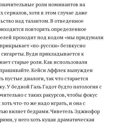
незначительные роли номинантов на
х сериалов, хотя в этом случае даже
ьство над талантом. В отведенное
риходится повторять определенное
ателей проходит под кодом «мы придумали
 прикрывает «по-русски» безвкусно
 сигареты. Вуди прикладывается к
нает старые роли. Как использовали
спрашивайте. Кейси Аффлек вынужден
ь пустые диалоги, так что старается
у. У бедной Галь Гадот будто патология с
ительно с таких ракурсов, чтобы фокус
 хоть что-то же надо играть, и она с
тью виляет бедрами. Чиветель Эджиофор
ями, у него хоть куцая драматическая