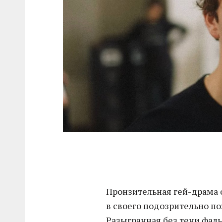
Пронзительная гей-драма 
в своего подозрительно по
Разыгранная без тени фал