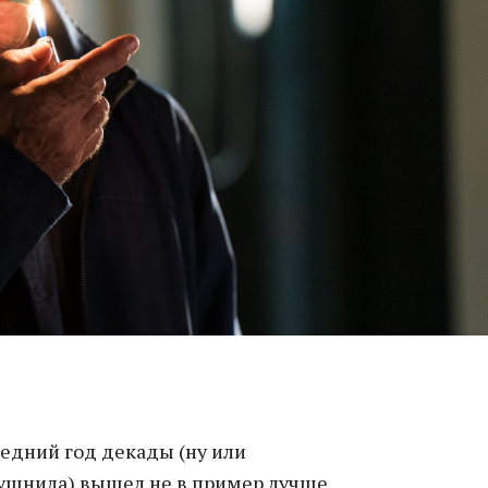
ледний год декады (ну или
ушнила) вышел не в пример лучше