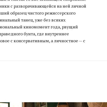
инки с разворачивающейся на ней личной
чший образец чистого режиссерского
финальный танец, уже без всяких
циональный киномомент года, рвущий
праведного бунта, где внутреннее
овое с консервативным, а личностное — с