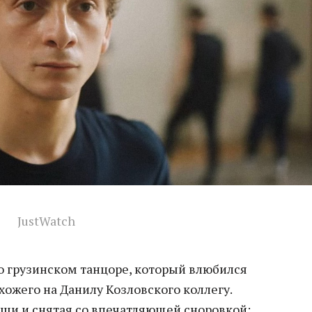
JustWatch
о грузинском танцоре, который влюбился
хожего на Данилу Козловского коллегу.
ьши и снятая со впечатляющей сноровкой: