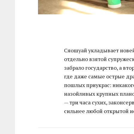
Сяошуай укладывает нове
отдельно взятой супружеск
забрало государство, а вто
где даже самые острые д
пошлых приукрас: никакого
назойливых крупных планов
— три часа сухих, законсе
сильнее любой открытой и