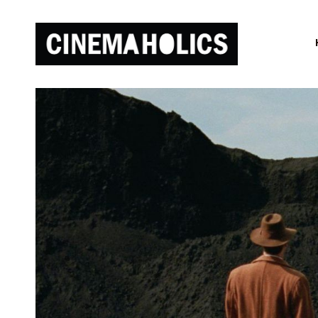
If Tim
Burton