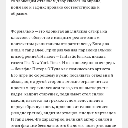
со зловещим оттенком, творящееся на экране,
поймано и зафиксировано соответствующим
образом.
Формально — это ядовитая английская сатира на
классовое общество с мощным религиозным
подтекстом (капитализм отвратителен, у Бога два
лица и так далее), приправленная параноидальной
шизофренией. На деле — fantastic fun, как писала
газета The New York Times. И не в последнюю очередь
— бенефис Питера О'Тула как комического артиста.
Его игре по-хорошему нужно посвящать отдельный
абзац, но, с другой стороны, можно ограничиться
простым перечислением того, что он вытворяет в
кадре: кадрит старушек, поднимает стол силой
мысли, катается на трехколесном велосипеде в
первую брачную ночь, произносит слово «пенис»
(неоднократно), видит мертвецов, плодит мертвецов.
И так далее. Что характерно, великий актер снялся в
этом фильме бесплатно: это было его пожертвование