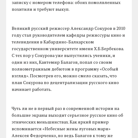
записку с номером телефона: обоих помолвленных
похитили и требуют выкуп.
Великий русский режиссер Александр Сокуров в 2010
году стал руководителем кафедры режиссуры кино и
телевидения в Кабардино-Балкарском
государственном университете имени Х.Б.Бербекова.
С тех пор у Сокурова уже выпустились ученики, и
один из них, Кантемир Балагов, попал со своим
полнометражным дебютом в программу «Особый
взгляд». Посмотрев его, можно смело сказать, что
план Сокурова по децентрализации русского кино
начинает работать.
Чуть ли не в первый раз в современной истории на
большие экраны выходит серьезное русское кино об
этнических меньшинствах. Как яркий пример
вспоминается «Небесные жены луговых мари»
Алексея Федорченко, но ведь Балагов к тому же