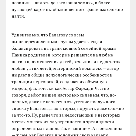
позиции — вплоть до «это наша земля», и более
пугающей картины обыкновенного фашизма сложно
найти.
Удивительно, что Балагову со всем
вышеперечисленным грузом удается еще и
балансировать на грани мощной семейной драмы.
Паника родителей, которые решаются на любые
шаги в целях спасения детей, отчаяние и недостаток
любви у этих детей, материнский комплекс — автор
ныряет в общие психологические особенности и
традиции персонажей, создавая их объемную
модель, фактически как Асгар Фархади. Честно
говоря, дебют вышел настолько сильным, что, во-
первых, даже не верится в отсутствие послужного
списка у Балагова, а во-вторых, поругать даже сложно
за что-то. Ну, разве что за недостающий в некоторых
местах монтаж из-за уверенности в зрелищности
определенных планов. Так и запишем. А в остальном
— ждем, как Балагов продолжит свою карьеру.