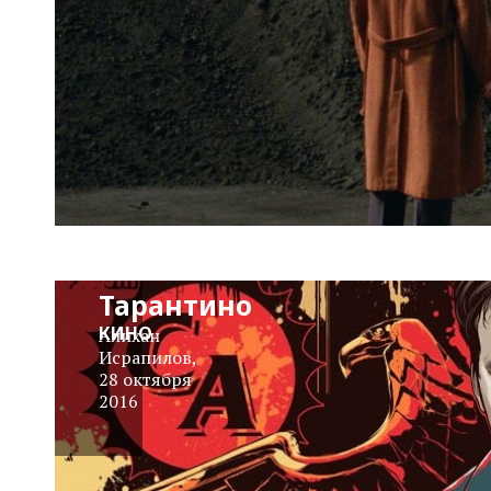
Видео на
вечер:
Киновселенная
Квентина
Тарантино
КИНО
Алихан
Исрапилов
,
28 октября
2016