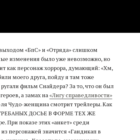
 выходом «БпС» и «Отряда» слишком
ные изменения было уже невозможно, но
ит как персонаж хоррора, думающий: «Хм,
били моего друга, пойду я там тоже
 ругали фильм Снайдера? За то, что он был
героев, а замах на
«Лигу справедливости»
а-ля Чудо-женщина смотрит трейлеры. Как
С ГРЕБАНЫХ ДОСЬЕ В ФОРМЕ ТЕХ ЖЕ
е. При показе этих «анкет» среди
 из персонажей значится «Гандикап в