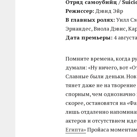
Отряд самоубийц / Suici
Режиссер:
Дэвид Эйр
В главных ролях:
Уилл См
Эрнандес, Виола Дэвис, Ка
Дата премьеры:
4 август
Помните времена, когда р
думали: «Ну ничего, вот «
Славные были деньки. Нов
тянет даже не на творение
спорным, чем однозначно п
скорее, остановятся на «Ф
лишь отдаленно напомина
актеров и отсутствием иде
Египта»
Пройаса моментам