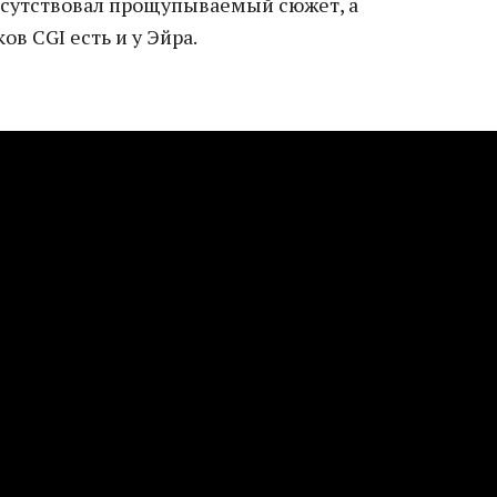
рисутствовал прощупываемый сюжет, а
ов CGI есть и у Эйра.