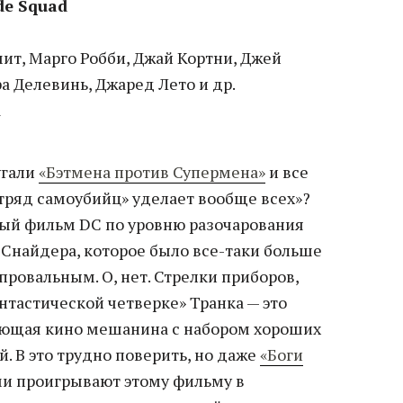
de Squad
ит, Марго Робби, Джай Кортни, Джей
ра Делевинь, Джаред Лето и др.
а
угали
«Бэтмена против Супермена»
и все
Отряд самоубийц» уделает вообще всех»?
ый фильм DC по уровню разочарования
 Снайдера, которое было все-таки больше
ровальным. О, нет. Стрелки приборов,
антастической четверке» Транка — это
ющая кино мешанина с набором хороших
й. В это трудно поверить, но даже
«Боги
и проигрывают этому фильму в