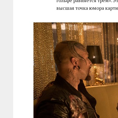
гольфе равняется трем». Э
высшая точка юмора карти