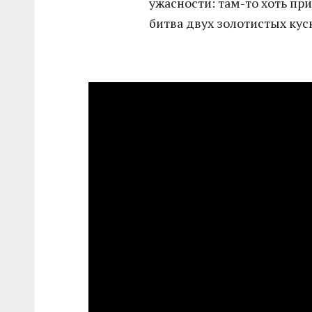
ужасности: там-то хоть п
битва двух золотистых куск