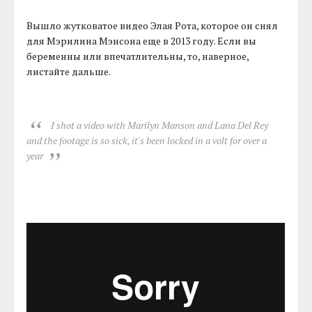
Вышло жутковатое видео Элая Рота, которое он снял
для Мэрилина Мэнсона еще в 2013 году. Если вы
беременны или впечатлительны, то, наверное,
листайте дальше.
I shot a video with Marilyn Manson and Lana Del Rey
and the footage is so sick, it's been locked in a volt for over a
year