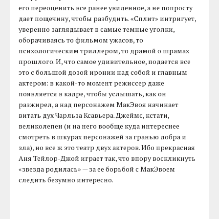
его переоценить все ранее увиденное, а не попросту
дает пощечину, чтобы разбудить. «Сплит» интригует,
уверенно заглядывает в самые темные уголки,
оборачиваясь то фильмом ужасов, то
психологическим триллером, то драмой о шрамах
прошлого. И, что самое удивительное, подается все
это с большой дозой иронии над собой и главным
актером: в какой-то момент режиссер даже
появляется в кадре, чтобы услышать, как он
разжирел, а над персонажем МакЭвоя начинает
витать дух Чарльза Ксавьера. Джеймс, кстати,
великолепен (и на него вообще куда интереснее
смотреть в шкурах персонажей за гранью добра и
зла), но все ж это театр двух актеров. Ибо прекрасная
Аня Тейлор-Джой играет так, что впору воскликнуть
«звезда родилась» — за ее борьбой с МакЭвоем
следить безумно интересно.