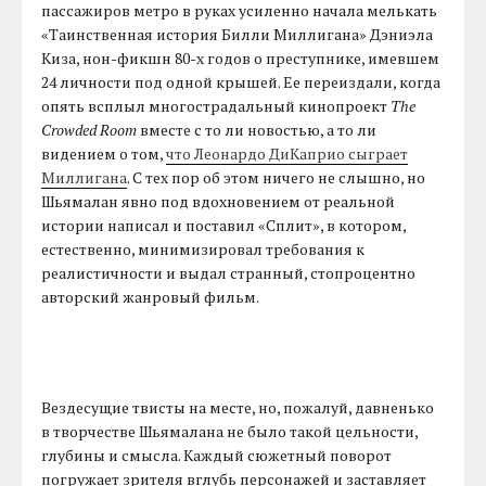
пассажиров метро в руках усиленно начала мелькать
«Таинственная история Билли Миллигана» Дэниэла
Киза, нон-фикшн 80-х годов о преступнике, имевшем
24 личности под одной крышей. Ее переиздали, когда
опять всплыл многострадальный кинопроект
The
Crowded Room
вместе с то ли новостью, а то ли
видением о том,
что Леонардо ДиКаприо сыграет
Миллигана
. С тех пор об этом ничего не слышно, но
Шьямалан явно под вдохновением от реальной
истории написал и поставил «Сплит», в котором,
естественно, минимизировал требования к
реалистичности и выдал странный, стопроцентно
авторский жанровый фильм.
Вездесущие твисты на месте, но, пожалуй, давненько
в творчестве Шьямалана не было такой цельности,
глубины и смысла. Каждый сюжетный поворот
погружает зрителя вглубь персонажей и заставляет