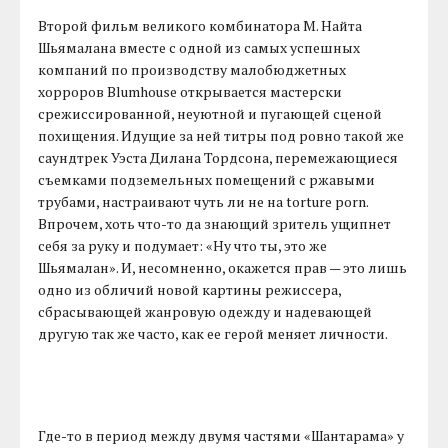
Второй фильм великого комбинатора М. Найта
Шьямалана вместе с одной из самых успешных
компаний по производству малобюджетных
хорроров Blumhouse открывается мастерски
срежиссированной, неуютной и пугающей сценой
похищения. Идущие за ней титры под ровно такой же
саундтрек Уэста Дилана Тордсона, перемежающиеся
съемками подземельных помещений с ржавыми
трубами, настраивают чуть ли не на torture porn.
Впрочем, хоть что-то да знающий зритель ущипнет
себя за руку и подумает: «Ну что ты, это же
Шьямалан». И, несомненно, окажется прав — это лишь
одно из обличий новой картины режиссера,
сбрасывающей жанровую одежду и надевающей
другую так же часто, как ее герой меняет личности.
Где-то в период между двумя частями «Шантарама» у