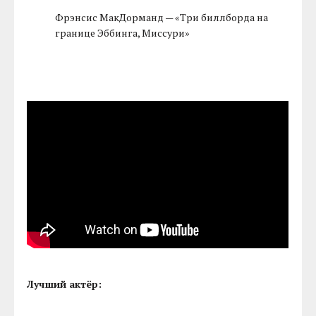
Фрэнсис МакДорманд — «Три биллборда на
границе Эббинга, Миссури»
Лучший актёр: