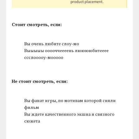
Стоит смотреть, если:
Вы очень любите слоу-мо
Выыыыы ооооччеееень лююююбитееее
ссслооооу-мооооо
Не стоит смотреть, если:
Вы фанат игры, по мотивам которой сняли
фильм
Вы ждете качественного экшна и связного
сюжета