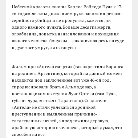
Небесной красоты юноша Карлос Робледо Пуча к 17-
ти годам легким движением руки заполнил резюме
серийного убийцы и не пропустил, кажется, ни
одного важного пункта. Больше десятка жертв,
ограбления, попытка изнасилования и похищения
живого человека, бонусом — лаконичная речь на суде
в духе «все умрут, а я останусь».
Фильм про «Ангела смерти» (так окрестили Карлоса
на родине в Аргентине), который на данный момент
находится под заключением вот уже 46-ой год,
спродюсировали братья Альмодовар, а
постановщиком выступил Луис Ортеги (сам Пуча,
губа не дура, мечтал о Тарантино). Создатели
«Ангела» не стали увлекаться хроникой
преступлений и выявлением причинно-
следственных связей, а предложили дерзкую,
драйвовую историю о человеке, который думал, что
способен на все.