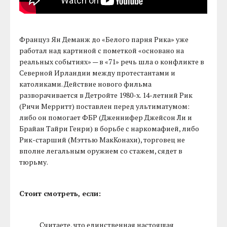
Француз Ян Деманж до «Белого парня Рика» уже
работал над картиной с пометкой «основано на
реальных событиях» — в «71» речь шла о конфликте в
Северной Ирландии между протестантами и
католиками. Действие нового фильма
разворачивается в Детройте 1980-х. 14-летний Рик
(Ричи Мерритт) поставлен перед ультиматумом:
либо он помогает ФБР (Дженнифер Джейсон Ли и
Брайан Тайри Генри) в борьбе с наркомафией, либо
Рик-старший (Мэттью МакКонахи), торговец не
вполне легальным оружием со стажем, сядет в
тюрьму.
Стоит смотреть, если:
Считаете, что единственная настоящая