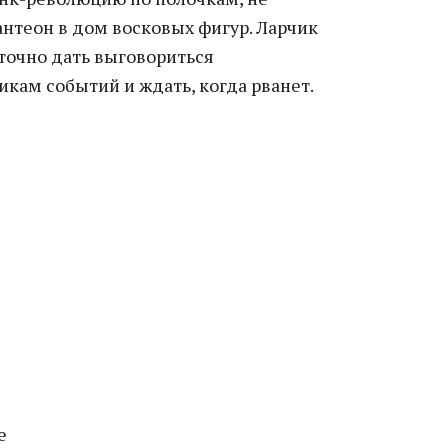
антеон в дом восковых фигур. Ларчик
точно дать выговориться
кам событий и ждать, когда рванет.
е