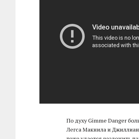
По духу Gimme Danger бол
Легса Макнила и Джиллиа
тоже удается разложить п