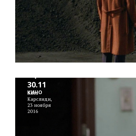
Сомнительная
Афиша 24.11 –
30.11
КИНО
Катя
Карслиди
,
23 ноября
2016