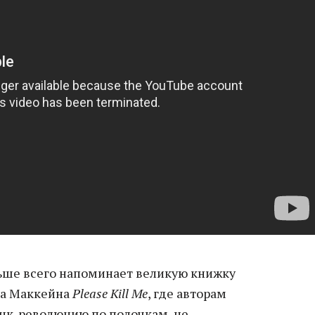
ьше всего напоминает великую книжку
на Маккейна
Please Kill Me
, где авторам
анк-революцию по полочкам, не