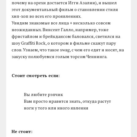
почему на орехи достается Игги Азалии), и вышел
этот документальный фильм о становлении стиля
хип-хоп во всех его проявлениях.
Увидим знакомые все лица + несколько совсем
неожиданных. Винсент Галло, например, тоже
фристайлом и брейкдансом баловался, светился на
шоу Graffiti Rock, о котором в фильме скажут пару
слов. Узнаем, что такое swag, с чем его едят и носят, на
закуску полюбуемся голым торсом Ченнинга.
Стоит смотреть если:
Вы любите рэпчик
Вам просто нравится знать, откуда растут
ноги у того или иного явления
Не стоит: