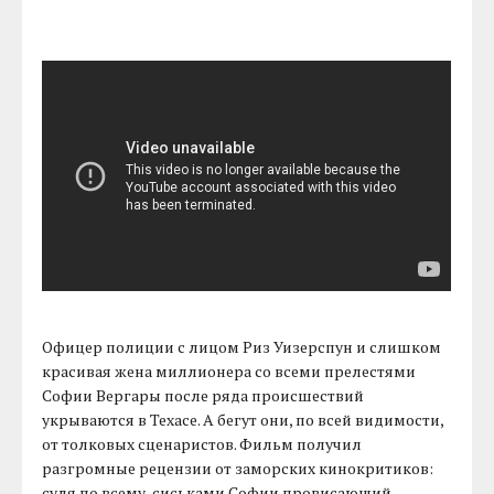
Офицер полиции с лицом Риз Уизерспун и слишком
красивая жена миллионера со всеми прелестями
Софии Вергары после ряда происшествий
укрываются в Техасе. А бегут они, по всей видимости,
от толковых сценаристов. Фильм получил
разгромные рецензии от заморских кинокритиков:
судя по всему, сиськами Софии провисающий