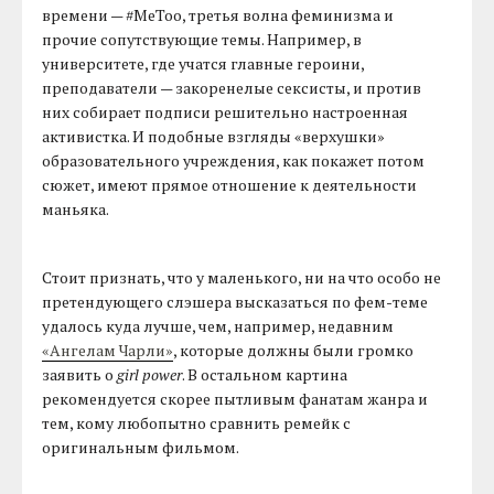
времени — #MeToo, третья волна феминизма и
прочие сопутствующие темы. Например, в
университете, где учатся главные героини,
преподаватели — закоренелые сексисты, и против
них собирает подписи решительно настроенная
активистка. И подобные взгляды «верхушки»
образовательного учреждения, как покажет потом
сюжет, имеют прямое отношение к деятельности
маньяка.
Стоит признать, что у маленького, ни на что особо не
претендующего слэшера высказаться по фем-теме
удалось куда лучше, чем, например, недавним
«Ангелам Чарли»
, которые должны были громко
заявить о
girl power
. В остальном картина
рекомендуется скорее пытливым фанатам жанра и
тем, кому любопытно сравнить ремейк с
оригинальным фильмом.