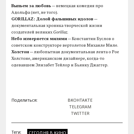
Выпьем за любовь
— немецкая комедия про
Адольфа (нет, не того).
GORILLAZ: Долой фальшивых идолов
—
документальная хроника творческой жизни
создателей великих
Gorillaz
.
Небо измеряется милями
— Константин Буслов о
советском конструкторе вертолетов Михаиле Миле.
Холстон
— любопытная документальная лента о Рое
Холстоне, американском дизайнере, когда-то
одевавшем Элизабет Тейлор и Бьянку Джаггер.
Поделиться:
ВКОНТАКТЕ
TELEGRAM
TWITTER
Теги:
СЕГОДНЯ В КИНО