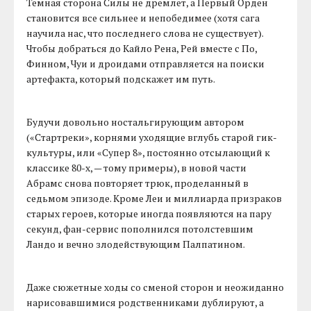
Темная сторона Силы не дремлет, а Первый Орден
становится все сильнее и непобедимее (хотя сага
научила нас, что последнего слова не существует).
Чтобы добраться до Кайло Рена, Рей вместе с По,
Финном, Чуи и дроидами отправляется на поиски
артефакта, который подскажет им путь.
Будучи довольно ностальгирующим автором
(«Стартреки», корнями уходящие вглубь старой гик-
культуры, или «Супер 8», постоянно отсылающий к
классике 80-х, — тому примеры), в новой части
Абрамс снова повторяет трюк, проделанный в
седьмом эпизоде. Кроме Леи и миллиарда призраков
старых героев, которые иногда появляются на пару
секунд, фан-сервис пополнился потолстевшим
Ландо и вечно злодействующим Палпатином.
Даже сюжетные ходы со сменой сторон и неожиданно
нарисовавшимися родственниками дублируют, а