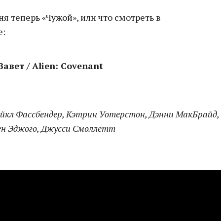
ня теперь «Чужой», или что смотреть в
е:
авет / Alien: Covenant
айкл Фассбендер, Кэтрин Уотерстон, Дэнни МакБрайд,
ен Эджого, Джусси Смоллетт