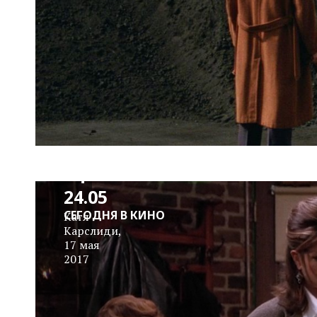
Сомнительная
Афиша 18.05-
24.05
СЕГОДНЯ В КИНО
Катя
Карслиди
,
17 мая
2017