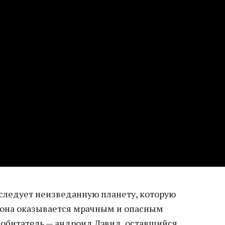
сследует неизведанную планету, которую
е она оказывается мрачным и опасным
обитатель — андроид Дэвид, оставшийся