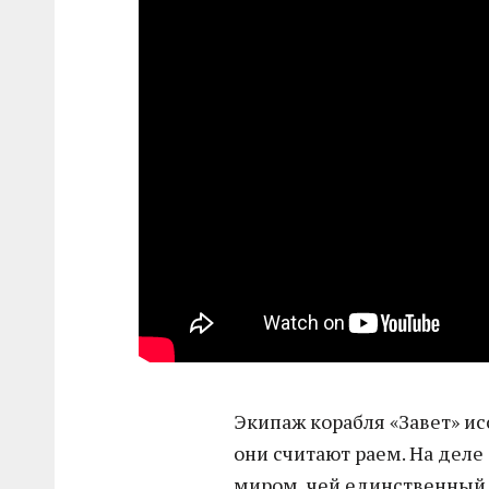
Экипаж корабля «Завет» и
они считают раем. На дел
миром, чей единственный 