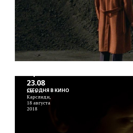
Сомнительная
афиша 16.08-
23.08
СЕГОДНЯ В КИНО
Катя
Карслиди
,
18 августа
2018