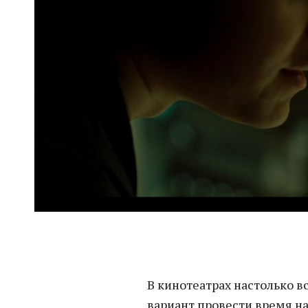
В кинотеатрах настолько в
вариант провести время на