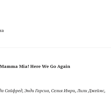
на
 Mamma Mia! Here We Go Again
нда Сайфред, Энди Гарсиа, Селия Имри, Лили Джеймс,