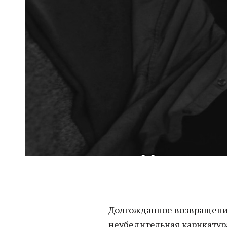
Долгожданное возвращение
неубедительная карикатур