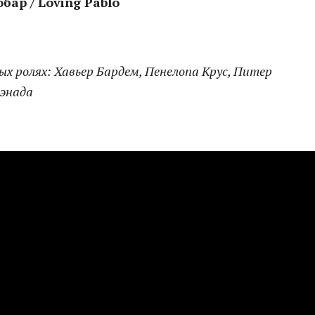
обар / Loving Pablo
ых ролях: Хавьер Бардем, Пенелопа Крус, Питер
аэнада