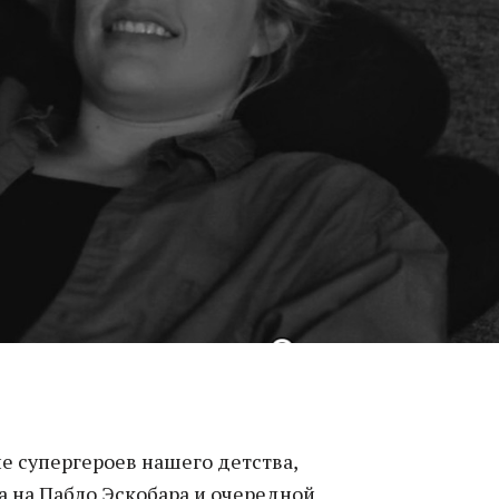
 супергероев нашего детства,
а на Пабло Эскобара и очередной