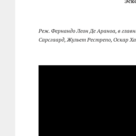
Эск
Реж. Фернандо Леон Де Араноа, в главн
Сарсгаард, Жульет Рестрепо, Оскар Х