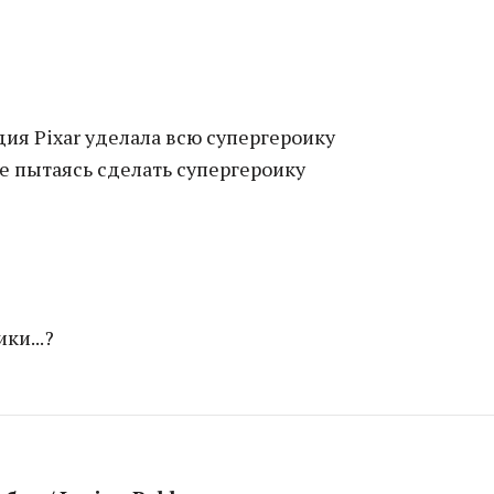
удия Pixar уделала всю супергероику
не пытаясь сделать супергероику
ки...?