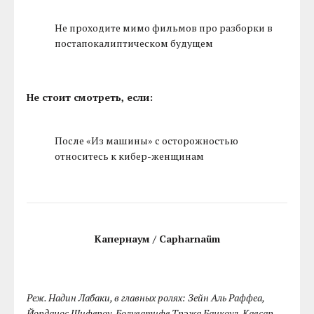
Не проходите мимо фильмов про разборки в
постапокалиптическом будущем
Не стоит смотреть, если:
После «Из машины» с осторожностью
относитесь к кибер-женщинам
Капернаум / Capharnaüm
Реж. Надин Лабаки, в главных ролях: Зейн Аль Раффеа,
Йорданос Шифероу, Болуватифе Трэжа Банкоул, Кавсар