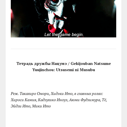
Тетрадь дружбы Нацумэ / Gekijouban Natsume
Yuujinchou: Utsusemi ni Musubu
Реж. Такахиро Омори, Хидэки Ито, в главных ролях:
Хироси Камия, Кадзухико Иноуэ, Аюми Фудзимура, Тё,
Эйдзи Ито, Мики Ито