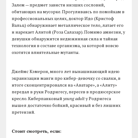
Залем — предмет зависти низших сословий,
обитающих на мусорке. Прогуливаясь по помойкам в
профессиональных целях, доктор Идо (Кристоф
Вальц) обнаруживает металлическое тело, латает его
и нарекает Алитой (Роза Салазар). Помимо амнезии, у
девушки обнаружится недюжинная сила и тайная
технология в составе организма, за которой вовсю
охотятся влиятельные мутанты.
Джеймс Кэмерон, много лет вынашивающий идею
экранизации манги про кибер-девочку со свалки, в
итоге сконцентрировался на «Аватаре», а «Алиту»
передал в руки Родригесу, пересев в продюсерское
кресло. Киберпанковый
young adult
у Родригеса
вышел достаточно бойкий, красивый и без лишних
претензий.
Стоит смотреть, если: