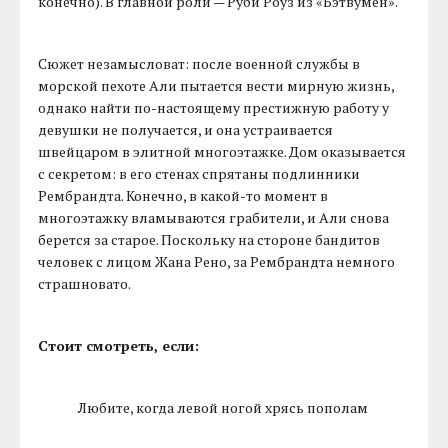
конечно). В главной роли — Руби Роуз из «Бэтвумен».
Сюжет незамысловат: после военной службы в
морской пехоте Али пытается вести мирную жизнь,
однако найти по-настоящему престижную работу у
девушки не получается, и она устраивается
швейцаром в элитной многоэтажке. Дом оказывается
с секретом: в его стенах спрятаны подлинники
Рембрандта. Конечно, в какой-то момент в
многоэтажку вламываются грабители, и Али снова
берется за старое. Поскольку на стороне бандитов
человек с лицом Жана Рено, за Рембрандта немного
страшновато.
Стоит смотреть, если:
Любите, когда левой ногой хрясь пополам