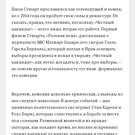
Джон Стюарт прославился как телеведущий и комик,
но с 2014 года он пробует свои силы в режиссуре. Не
сказать, правда, что активно, поскольку «Честный
кандидат» — всего лишь вторая его работа. Первый
фильм Стюарта, «Розовая вода», рассказывал о
журналисте
BBC
Мазиаре Бахари (его сыграл Гаэль
Гарсиа Берналь), который поехал в Иран освещать
выборы президента и попал в тюрьму. «Честный
кандидат», как легко догадаться, тоже про выборы, —
но совсем другие и тональность тут иная: формально
это комедия.
Впрочем, комедия довольно ерническая, а выводы из
нее следуют невеселые. В центре событий — два
циничных политтехнолога (их играют Стив Карелл и
Роуз Бирн), которые схлестнулись в борьбе за место
под солнцем. Разменной монетой в их вражде
(которая, как покажет время, не вполне искренняя)
служит кандидат от народа, полковник в отставке с