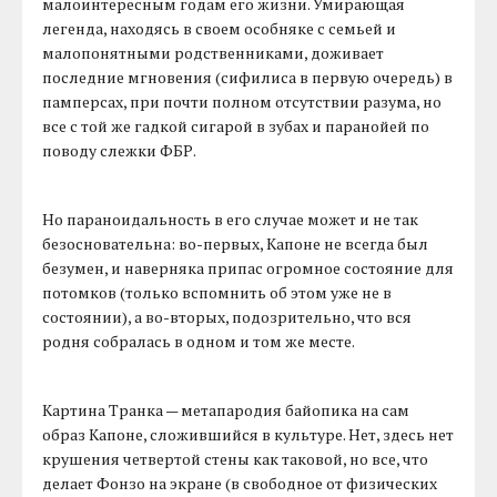
малоинтересным годам его жизни. Умирающая
легенда, находясь в своем особняке с семьей и
малопонятными родственниками, доживает
последние мгновения (сифилиса в первую очередь) в
памперсах, при почти полном отсутствии разума, но
все с той же гадкой сигарой в зубах и паранойей по
поводу слежки ФБР.
Но параноидальность в его случае может и не так
безосновательна: во-первых, Капоне не всегда был
безумен, и наверняка припас огромное состояние для
потомков (только вспомнить об этом уже не в
состоянии), а во-вторых, подозрительно, что вся
родня собралась в одном и том же месте.
Картина Транка — метапародия байопика на сам
образ Капоне, сложившийся в культуре. Нет, здесь нет
крушения четвертой стены как таковой, но все, что
делает Фонзо на экране (в свободное от физических