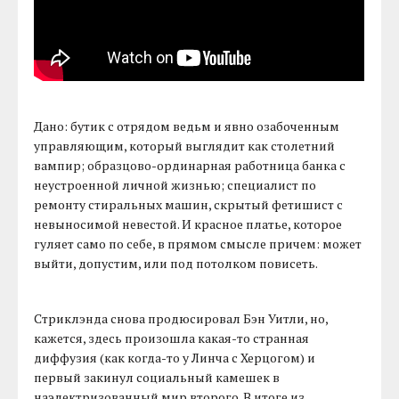
Дано: бутик с отрядом ведьм и явно озабоченным
управляющим, который выглядит как столетний
вампир; образцово-ординарная работница банка с
неустроенной личной жизнью; специалист по
ремонту стиральных машин, скрытый фетишист с
невыносимой невестой. И красное платье, которое
гуляет само по себе, в прямом смысле причем: может
выйти, допустим, или под потолком повисеть.
Стриклэнда снова продюсировал Бэн Уитли, но,
кажется, здесь произошла какая-то странная
диффузия (как когда-то у Линча с Херцогом) и
первый закинул социальный камешек в
наэлектризованный мир второго. В итоге из