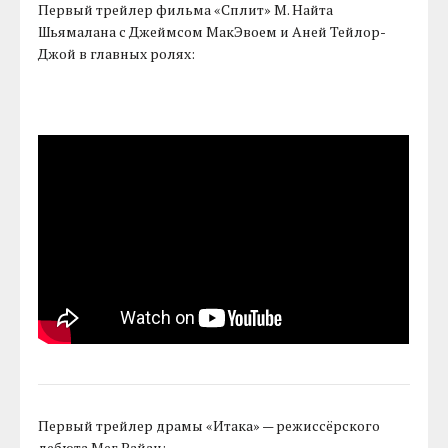
Первый трейлер фильма «Сплит» М. Найта
Шьямалана с Джеймсом МакЭвоем и Аней Тейлор-
Джой в главных ролях:
Первый трейлер драмы «Итака» — режиссёрского
дебюта Мег Райан: