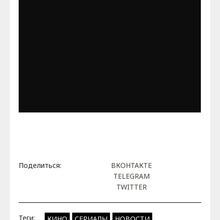
American Horror Story (Season 6) - Official...
comicbookdotcom
Поделиться:
ВКОНТАКТЕ
TELEGRAM
TWITTER
Теги:
КИНО
СЕРИАЛЫ
НОВОСТИ