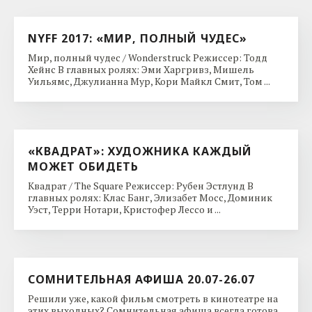
NYFF 2017: «МИР, ПОЛНЫЙ ЧУДЕС»
Мир, полный чудес / Wonderstruck Режиссер: Тодд
Хейнс В главных ролях: Эми Харгривз, Мишель
Уильямс, Джулианна Мур, Кори Майкл Смит, Том ...
«КВАДРАТ»: ХУДОЖНИКА КАЖДЫЙ
МОЖЕТ ОБИДЕТЬ
Квадрат / The Square Режиссер: Рубен Эстлунд В
главных ролях: Клас Банг, Элизабет Мосс, Доминик
Уэст, Терри Нотари, Кристофер Лессо и ...
СОМНИТЕЛЬНАЯ АФИША 20.07-26.07
Решили уже, какой фильм смотреть в кинотеатре на
этих выходных? Сомнительная афиша всегда готова