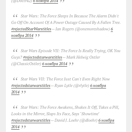
(@Doctr42)
6 ноября 2014
Star Wars: The Force Sleeps In Because The Alarm Didn't
Go Off On Account Of A Power Outage Caused By A Fallen Tree.
#rejectedStarWarstitles
— Ian Rogers (@onemoreshadow)
6
ноября 2014
Star Wars Episode VII: The Force Is Really Trying, OK You
Guys?
#rejectedstarwarstitles
— Mark Helwig Ostler
(@ClassicOstler)
6 ноября 2014
Star Wars VII: The Force Just Can't Even Right Now
#rejectedstarwarstitles
— Ryan Lytle (@rlytle)
6 ноября
2014
Star Wars: The Force Awakens, Shakes It Off, Takes a Pill,
Looks in the Mirror, Slaps Its Face, Says "Showtime"
#rejectedstarwarstitles
— David J. Loehr (@dloehr)
6 ноября
2014