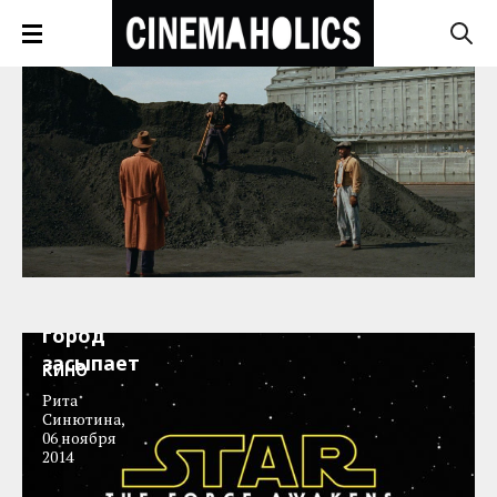
Сила
пробуждается,
город
засыпает
КИНО
Рита
Синютина
,
06 ноября
2014