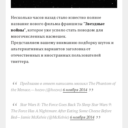
Несколько часов назад стало известно полное
название нового фильма франшизы
"Звездные
войны"
, которое уже успело стать поводом для
многочисленных насмешек.
Представляем вашему вниманию подборку шуток и
альтернативных вариантов заголовка от
отечественных и иностранных пользователей
твиттера.
Предлагаю в ответ написать мюзикл The Phantom of
the Menace.
— hozvo (@hozvo)
6 ноября 2014
Star Wars 8: The Force Goes Back To Sleep Star Wars 9:
The Force Has A Nightmare After Eating Some Cheese Before
Bed
— Jamie McKelvie (@McKelvie)
6 ноября 2014