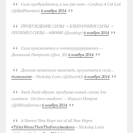
Сила пробуждается, а мы уже нет
— Confuse A Cat Ltd.
(@BadNarrator)
6 ноября 2014
ПРОБУЖДЕНИЕ СИЛЫ -> БЛЕВУНЧИКИ СИЛЫ ->
ОПОХМЕЛ СИЛЫ
— #880088 (@ozalup)
6 ноября 2014
Сила просыпается и потягууууууууушечки.
—
Диванный Патриот (@ov_20)
6 ноября 2014
Далекая галактика засыпает, просыпается сила...
#извините
— Nickolay Lexin (@Doctr42)
6 ноября 2014
джей джей абрамс придумал новый слоган для
сиалекса - 'the force awakens".
— Кирилл Петров
(@MikeySorrow)
6 ноября 2014
A Newest New Hope out of all New Hopes
#TitlesWorseThenTheForceAwakens
— Nickolay Lexin