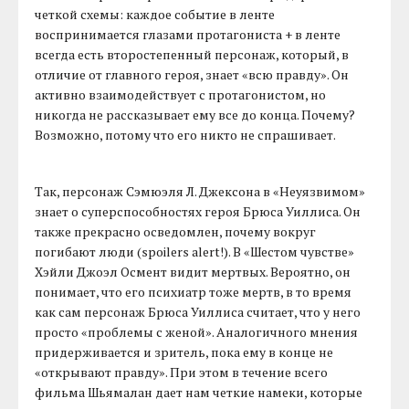
четкой схемы: каждое событие в ленте
воспринимается глазами протагониста + в ленте
всегда есть второстепенный персонаж, который, в
отличие от главного героя, знает «всю правду». Он
активно взаимодействует с протагонистом, но
никогда не рассказывает ему все до конца. Почему?
Возможно, потому что его никто не спрашивает.
Так, персонаж Сэмюэля Л. Джексона в «Неуязвимом»
знает о суперспособностях героя Брюса Уиллиса. Он
также прекрасно осведомлен, почему вокруг
погибают люди (spoilers alert!). В «Шестом чувстве»
Хэйли Джоэл Осмент видит мертвых. Вероятно, он
понимает, что его психиатр тоже мертв, в то время
как сам персонаж Брюса Уиллиса считает, что у него
просто «проблемы с женой». Аналогичного мнения
придерживается и зритель, пока ему в конце не
«открывают правду». При этом в течение всего
фильма Шьямалан дает нам четкие намеки, которые