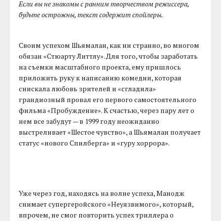
Если вы не знакомы с ранним творчеством режиссера,
будьте острожны, текст содержит спойлеры.
Своим успехом Шьямалан, как ни странно, во многом
обязан «Стюарту Литтлу». Для того, чтобы заработать
на съемки масштабного проекта, ему пришлось
приложить руку к написанию комедии, которая
снискала любовь зрителей и «сгладила»
грандиозный провал его первого самостоятельного
фильма «Пробуждение». К счастью, через пару лет о
нем все забудут — в 1999 году неожиданно
выстреливает «Шестое чувство», а Шьямалан получает
статус «нового Спилберга» и «гуру хоррора».
Уже через год, находясь на волне успеха, Манодж
снимает супергеройского «Неуязвимого», который,
впрочем, не смог повторить успех триллера о