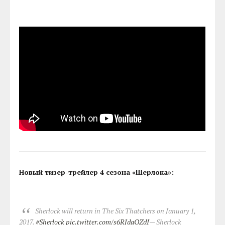
Новый тизер-трейлер 4 сезона «Шерлока»:
Sherlock will return in The Six Thatchers on January 1,
2017.
#Sherlock
pic.twitter.com/s6RJdaOZdI
— Sherlock