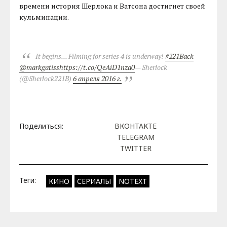
времени история Шерлока и Ватсона достигнет своей
кульминации.
It begins... Filming for series 4 is underway!
#221Back
@markgatiss
https://t.co/QeAiD1nza0
— Sherlock
(@Sherlock221B)
6 апреля 2016 г.
Поделиться:
ВКОНТАКТЕ
TELEGRAM
TWITTER
Теги:
КИНО
СЕРИАЛЫ
NOTEXT