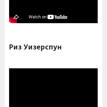
Риз Уизерспун