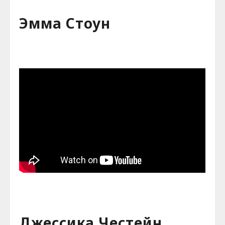
Эмма Стоун
Джессика Честейн