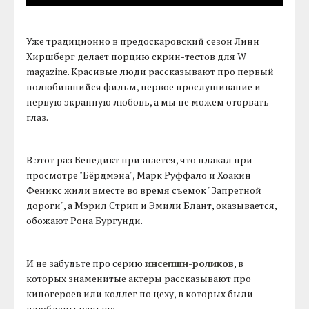
Уже традиционно в предоскаровский сезон Линн
Хиршберг делает порцию скрин-тестов для W
magazine. Красивые люди рассказывают про первый
полюбившийся фильм, первое прослушивание и
первую экранную любовь, а мы не можем оторвать
глаз.
В этот раз Бенедикт признается, что плакал при
просмотре "Бёрдмэна", Марк Руффало и Хоакин
Феникс жили вместе во время съемок "Запретной
дороги", а Мэрил Стрип и Эмили Блант, оказывается,
обожают Рона Бургунди.
И не забудьте про серию
инсепшн-роликов
, в
которых знаменитые актеры рассказывают про
киногероев или коллег по цеху, в которых были
влюблены раньше.