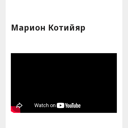
Марион Котийяр