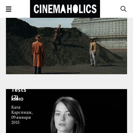
Screen
Tests
(2)
КИНО
Катя
Карслиди
,
09 января
2015