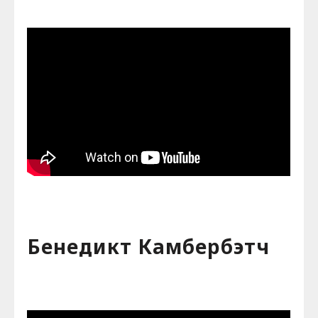
Бенедикт Камбербэтч