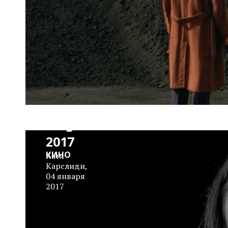
Скрин-
тесты W
magazine
2017
КИНО
Катя
Карслиди
,
04 января
2017