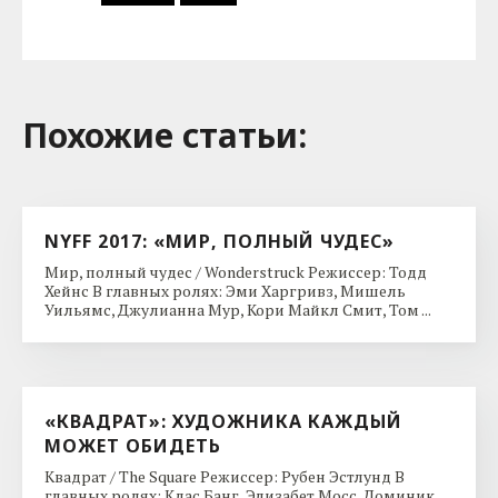
Похожие cтатьи:
NYFF 2017: «МИР, ПОЛНЫЙ ЧУДЕС»
Мир, полный чудес / Wonderstruck Режиссер: Тодд
Хейнс В главных ролях: Эми Харгривз, Мишель
Уильямс, Джулианна Мур, Кори Майкл Смит, Том ...
«КВАДРАТ»: ХУДОЖНИКА КАЖДЫЙ
МОЖЕТ ОБИДЕТЬ
Квадрат / The Square Режиссер: Рубен Эстлунд В
главных ролях: Клас Банг, Элизабет Мосс, Доминик