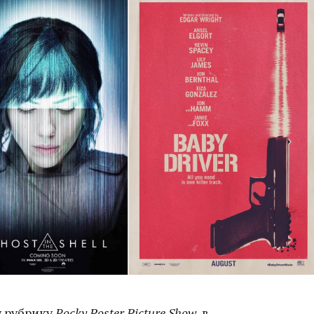
у рубрику
Rocky Poster Picture Show
, в