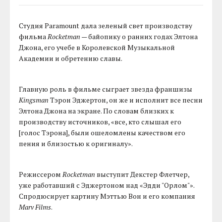
Студия Paramount дала зеленый свет производству
фильма
Rocketman
— байопику о ранних годах Элтона
Джона, его учебе в Королевской Музыкальной
Академии и обретению славы.
Главную роль в фильме сыграет звезда франшизы
Kingsman
Тэрон Эджертон, он же и исполнит все песни
Элтона Джона на экране. По словам близких к
производству источников, «все, кто слышал его
[голос Тэрона], были ошеломлены качеством его
пения и близостью к оригиналу».
Режиссером
Rocketman
выступит Декстер Флетчер,
уже работавший с Эджертоном над «Эдди "Орлом"».
Спродюсирует картину Мэттью Вон и его компания
Marv Films
.