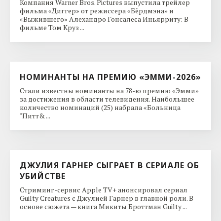
Компания Warner Bros. Pictures выпустила трейлер
фильма «Диггер» от режиссера «Бёрдмэна» и
«Выжившего» Алехандро Гонсалеса Иньярриту: В
фильме Том Круз ...
НОМИНАНТЫ НА ПРЕМИЮ «ЭММИ-2026»
Стали известны номинанты на 78-ю премию «Эмми»
за достижения в области телевидения. Наибольшее
количество номинаций (25) набрала «Больница
"Питт& ...
ДЖУЛИЯ ГАРНЕР СЫГРАЕТ В СЕРИАЛЕ ОБ
УБИЙСТВЕ
Стриминг-сервис Apple TV+ анонсировал сериал
Guilty Creatures с Джулией Гарнер в главной роли. В
основе сюжета — книга Микиты Броттман Guilty ...