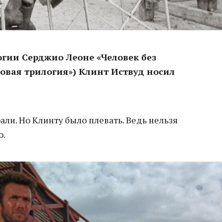
логии Серджио Леоне «Человек без
овая трилогия») Клинт Иствуд носил
рали. Но Клинту было плевать. Ведь нельзя
о.