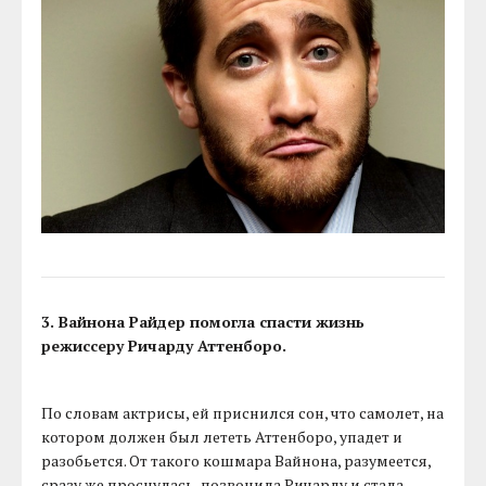
3. Вайнона Райдер помогла спасти жизнь
режиссеру Ричарду Аттенборо.
По словам актрисы, ей приснился сон, что самолет, на
котором должен был лететь Аттенборо, упадет и
разобьется. От такого кошмара Вайнона, разумеется,
сразу же проснулась, позвонила Ричарду и стала