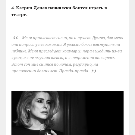
4. Катрин Денев панически боится играть в
театре.
Меня привлекает сцена, но и пугает. Думаю, для меня
она попросту невозможна. Я ужасно боюсь выступать на
публике. Меня преследуют кошмары: пора выходить из-за
кулис, а я не выучила текст, и я непременно опозорюсь.
Этот сон мне снится по ночам, регулярно, на
протяжении долгих лет. Правда-правда.