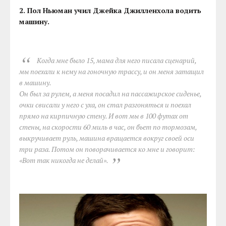
2. Пол Ньюман учил Джейка Джилленхола водить
машину.
Когда мне было 15, мама для него писала сценарий,
мы поехали к нему на гоночную трассу, и он меня затащил
в машину.
Он был за рулем, а меня посадил на пассажирское сиденье,
очки свисали у него с уха, он стал разгоняться и поехал
прямо на кирпичную стену. И вот мы в 100 футах от
стены, на скорости 60 миль в час, он бьет по тормозам,
выкручивает руль, машина вращается вокруг своей оси
три раза. Потом он поворачивается ко мне и говорит:
«Вот так никогда не делай».