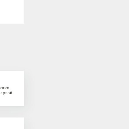
клин,
первой