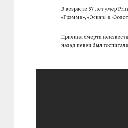
В возрасте 57 лет умер Pri
«Грэмми», «Оскар» и «Золот
Причина смерти неизвестн
назад певец был госпитал