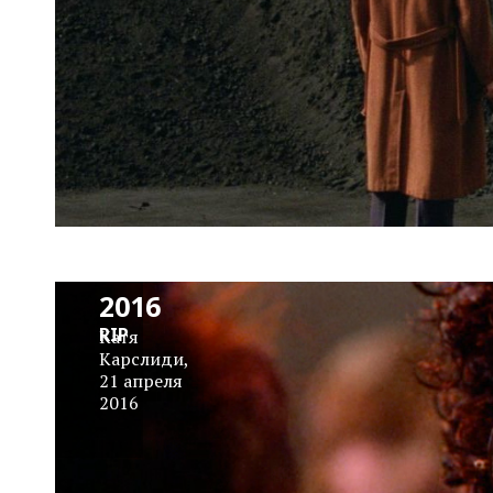
RIP
Prince
1958-
2016
RIP
Катя
Карслиди
,
21 апреля
2016