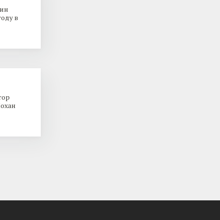
кин
году в
тор
Йохан