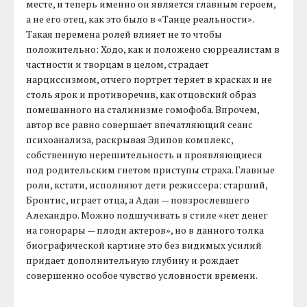
месте, и теперь именно он является главным героем,
а не его отец, как это было в «Танце реальности».
Такая перемена ролей влияет не то чтобы
положительно: Ходо, как и положено сюрреалистам в
частности и творцам в целом, страдает
нарциссизмом, отчего портрет теряет в красках и не
столь ярок и противоречив, как отцовский образ
помешанного на сталинизме гомофоба. Впрочем,
автор все равно совершает впечатляющий сеанс
психоанализа, раскрывая Эдипов комплекс,
собственную нерешительность и проявляющиеся
под родительским гнетом приступы страха. Главные
роли, кстати, исполняют дети режиссера: старший,
Бронтис, играет отца, а Адан — повзрослевшего
Алехандро. Можно подшучивать в стиле «нет денег
на гонорары — плоди актеров», но в данного толка
биографической картине это без видимых усилий
придает дополнительную глубину и рождает
совершенно особое чувство условности времени.