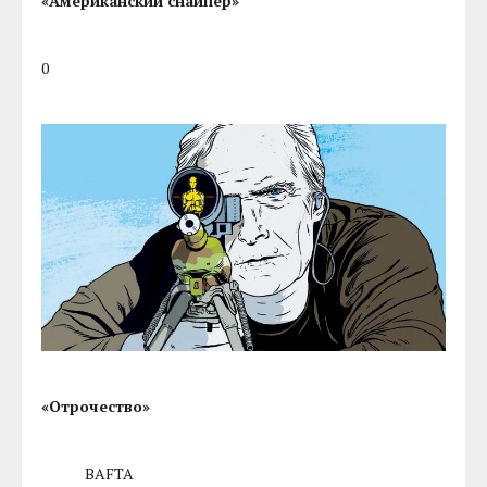
«Американский снайпер»
0
«Отрочество»
BAFTA