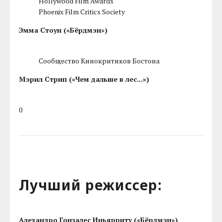
Hollywood Film Awards
Phoenix Film Critics Society
Эмма Стоун («Бёрдмэн»)
Сообщество Кинокритиков Бостона
Мэрил Стрип («Чем дальше в лес...»)
0
Лучший режиссер:
Алехандро Гонзалес Иньярриту («Бёрдмэн»)