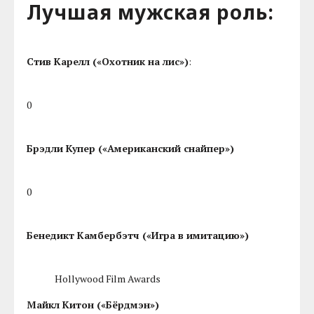
Лучшая мужская роль:
Стив Карелл («Охотник на лис»)
:
0
Брэдли Купер («Американский снайпер»)
0
Бенедикт Камбербэтч («Игра в имитацию»)
Hollywood Film Awards
Майкл Китон («Бёрдмэн»)