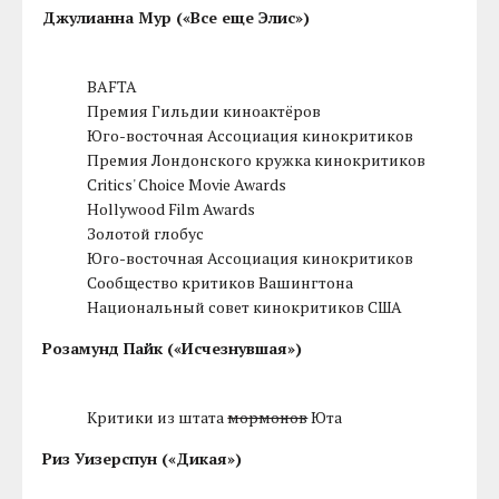
Джулианна Мур («Все еще Элис»)
BAFTA
Премия Гильдии киноактёров
Юго-восточная Ассоциация кинокритиков
Премия Лондонского кружка кинокритиков
Critics' Choice Movie Awards
Hollywood Film Awards
Золотой глобус
Юго-восточная Ассоциация кинокритиков
Сообщество критиков Вашингтона
Национальный совет кинокритиков США
Розамунд Пайк («Исчезнувшая»)
Критики из штата
мормонов
Юта
Риз Уизерспун («Дикая»)