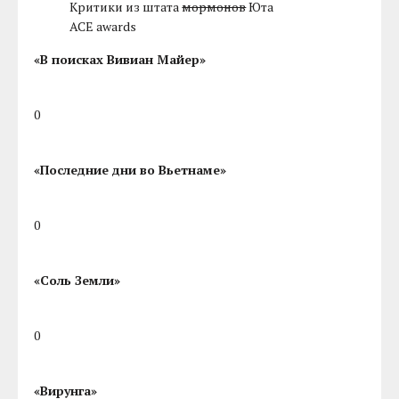
Критики из штата
мормонов
Юта
ACE awards
«В поисках Вивиан Майер»
0
«Последние дни во Вьетнаме»
0
«Соль Земли»
0
«Вирунга»