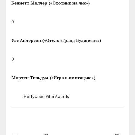
Беннетт Миллер («Охотник на лис»)
0
Уэс Андерсон («Отель «Гранд Будапешт»)
0
Мортен Тильдум («Игра в имитацию»)
Hollywood Film Awards