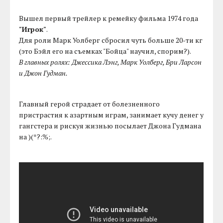
Вышел первый трейлер к ремейку фильма 1974 года
"Игрок"
.
Для роли Марк Уолберг сбросил чуть больше 20-ти кг
(это Бэйл его на съемках "Бойца" научил, спорим?).
В главных ролях: Джессика Лэнг, Марк Уолберг, Бри Ларсон
и Джон Гудман.
Главный герой страдает от болезненного
пристрастия к азартным играм, занимает кучу денег у
гангстера и рискуя жизнью посылает Джона Гудмана
на )(*?:%;.