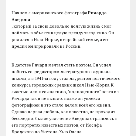
Начнем с американского фотографа
Ричарда
Аведона
, который за свою довольно долгую жизнь смог
поймать в объектив целую плеяду звезд кино. Он
родился в Нью-Йорке, в еврейской семье, а его
предки эмигрировали из России.
В детстве Ричард мечтал стать поэтом. Он успел
побыть со-редактором литературного журнала
школы, а в 1941-м году стал лауреатом поэтического
конкурса городских средних школ Нью-Йорка. К
счастью или к сожалению, "полноценного" поэта из
Ричарда так и не вышло: позже он увлекся
фотографией и это стало делом всей его жизни.
Однако первая любовь, как известно, не проходит
бесследно: былое увлечение Аведона отразилось в
его портретах известных поэтов, от Иосифа
Бродского до Уистона-Хью Одена.