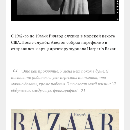
С 1942-го по 1944-й Ричард служил в морской пехоте
США. После службы Аведон собрал портфолио и
отправился к арт-директору журнала Harper`s Bazar.
"Это как проклятие. У меня нет покоя в душе. Я
постоянно работаю и уже перестал понимать, что
можно делать, кроме работы. Это слоган моей жизни: "Я
обдумываю следующую фотографию"