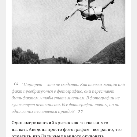
"Портрет — это не сходство. Как только эмоция или
факт преобразуются в фотографию, они перестают
быть фактом, чтобы стать мнением. В фотографии не
существует неточности. Все фотографии точны, но ни
одна из них не является правдой"
Один американский критик как-то сказал, что
назвать Аведона просто фотографом - все равно, что
отметить, что Дали умел неплохо орудовать