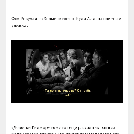
Сэм Рокуэлл в «Знаменитости» Вуди Аллена нас тоже
удивил:
«Девочки Гилмор» тоже тот еще рассадник ранних
ролей знаменитостей. Мы нашли там молодого Сета