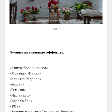
IMDb
Лучшие визуальные эффекты:
«Алита: Боевой ангел»
«Мсители: Финал»
«Капитан Марвел»
«Кошки»
«Гемини»
«Ирландец»
«Король Лев»
«1917»
«Звездные войны: Скайуокер. Восход»