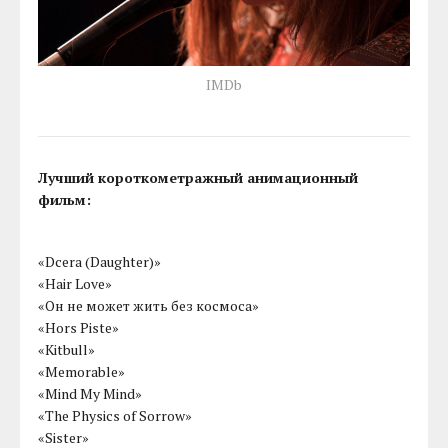
IMDb
Лучший короткометражный анимационный
фильм:
«Dcera (Daughter)»
«Hair Love»
«Он не может жить без космоса»
«Hors Piste»
«Kitbull»
«Memorable»
«Mind My Mind»
«The Physics of Sorrow»
«Sister»