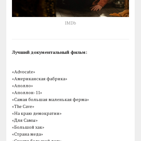
IMDb
Лучший документальный фильм:
«Advocate»
«Американская фабрика»
«Аполло»
«Аполлон-11»
«Самая большая маленькая ферма»
«The Cave»
«На краю демократии»
«Для Самы»
«Большой хак»
«Страна меда»
«Снести большой дом»