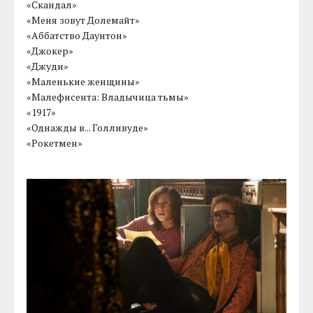
«Скандал»
«Меня зовут Долемайт»
«Аббатство Даунтон»
«Джокер»
«Джуди»
«Маленькие женщины»
«Малефисента: Владычица тьмы»
«1917»
«Однажды в... Голливуде»
«Рокетмен»