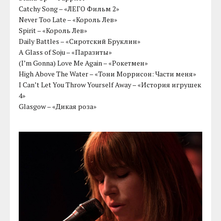
Catchy Song – «ЛЕГО Фильм 2»
Never Too Late – «Король Лев»
Spirit – «Король Лев»
Daily Battles – «Сиротский Бруклин»
A Glass of Soju – «Паразиты»
(I’m Gonna) Love Me Again – «Рокетмен»
High Above The Water – «Тони Моррисон: Части меня»
I Can’t Let You Throw Yourself Away – «История игрушек
4»
Glasgow – «Дикая роза»