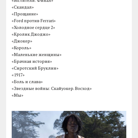
«Мстители: Финал»
«Скандал»
«Прощание»
«Ford против Ferrari»
«Холодное сердце 2»
«Кролик Джоджо»
«Джокер»
«Король»
«Маленькие женщины»
«Брачная история»
«Сиротский Бруклин»
«1917»
«Боль и слава»
«Звездные войны: Скайуокер. Восход»
«Мы»