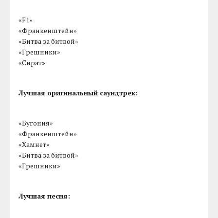
«F1»
«Франкенштейн»
«Битва за битвой»
«Грешники»
«Сират»
Лучшая оригинальный саундтрек:
«Бугония»
«Франкенштейн»
«Хамнет»
«Битва за битвой»
«Грешники»
Лучшая песня: