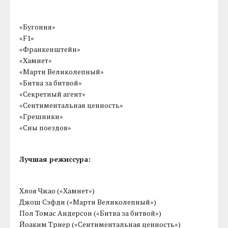
«Бугония»
«F1»
«Франкенштейн»
«Хамнет»
«Марти Великолепный»
«Битва за битвой»
«Секретный агент»
«Сентиментальная ценность»
«Грешники»
«Сны поездов»
Лучшая режиссура:
Хлоя Чжао («Хамнет»)
Джош Сэфди («Марти Великолепный»)
Пол Томас Андерсон («Битва за битвой»)
Йоаким Триер («Сентиментальная ценность»)