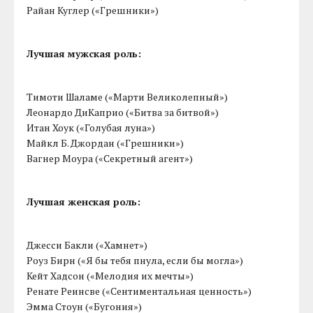
Райан Куглер («Грешники»)
Лучшая мужская роль:
Тимоти Шаламе («Марти Великолепный»)
Леонардо ДиКаприо («Битва за битвой»)
Итан Хоук («Голубая луна»)
Майкл Б. Джордан («Грешники»)
Вагнер Моура («Секретный агент»)
Лучшая женская роль:
Джесси Бакли («Хамнет»)
Роуз Бирн («Я бы тебя пнула, если бы могла»)
Кейт Хадсон («Мелодия их мечты»)
Ренате Реинсве («Сентиментальная ценность»)
Эмма Стоун («Бугония»)