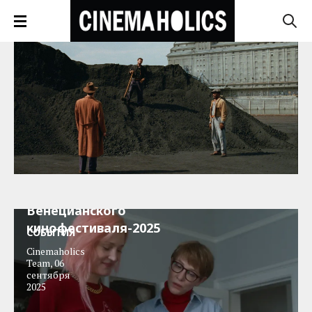
Победители
Венецианского
кинофестиваля-2025
СОБЫТИЯ
Cinemaholics
Team
,
06
сентября
2025