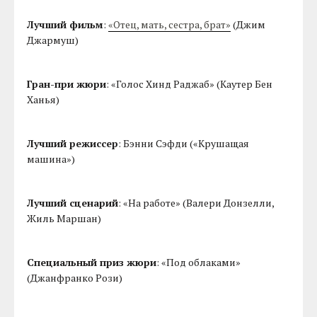
Лучший фильм
:
«Отец, мать, сестра, брат»
(Джим
Джармуш)
Гран-при жюри
: «Голос Хинд Раджаб» (Каутер Бен
Ханья)
Лучший режиссер
: Бэнни Сэфди («Крушащая
машина»)
Лучший сценарий
: «На работе» (Валери Донзелли,
Жиль Маршан)
Специальный приз жюри
: «Под облаками»
(Джанфранко Рози)